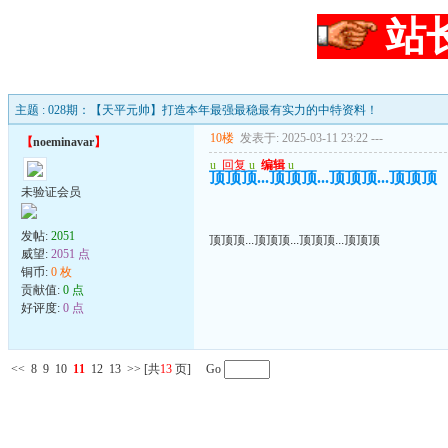
站
主题 : 028期：【天平元帅】打造本年最强最稳最有实力的中特资料！
10楼
发表于: 2025-03-11 23:22
---
【
noeminavar
】
u
回复
u
编辑
u
顶顶顶...顶顶顶...顶顶顶...顶顶顶
未验证会员
发帖:
2051
顶顶顶...顶顶顶...顶顶顶...顶顶顶
威望:
2051 点
铜币:
0 枚
贡献值:
0 点
好评度:
0 点
<<
8
9
10
11
12
13
>>
[共
13
页] Go