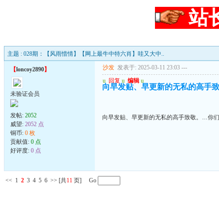
站
主题 : 028期：【风雨惜情】【网上最牛中特六肖】哇又大中..
沙发
发表于: 2025-03-11 23:03
---
【
loncoy2890
】
u
回复
u
编辑
u
向早发贴、早更新的无私的高手致
未验证会员
发帖:
2052
向早发贴、早更新的无私的高手致敬。…你们
威望:
2052 点
铜币:
0 枚
贡献值:
0 点
好评度:
0 点
<<
1
2
3
4
5
6
>>
[共
11
页] Go