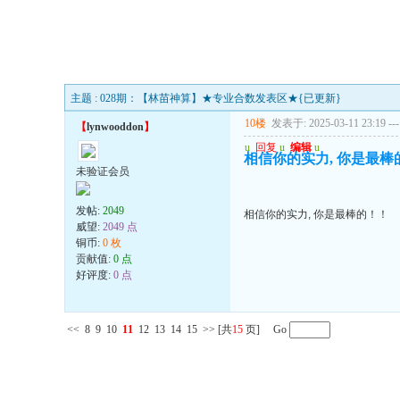
主题 : 028期：【林苗神算】★专业合数发表区★{已更新}
10楼
发表于: 2025-03-11 23:19
---
【
lynwooddon
】
u
回复
u
编辑
u
相信你的实力, 你是最棒
未验证会员
发帖:
2049
相信你的实力, 你是最棒的！！
威望:
2049 点
铜币:
0 枚
贡献值:
0 点
好评度:
0 点
<<
8
9
10
11
12
13
14
15
>>
[共
15
页] Go