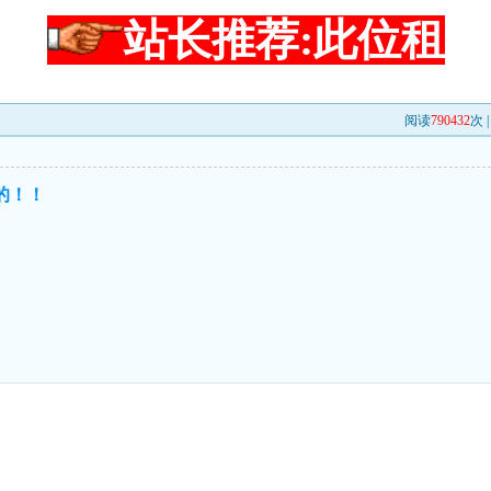
站长推荐:此位租
阅读
790432
次 
的！！