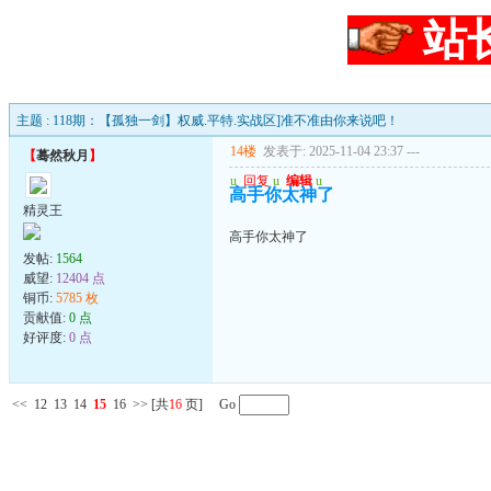
站
主题 : 118期：【孤独一剑】权威.平特.实战区]准不准由你来说吧！
14楼
发表于: 2025-11-04 23:37
---
【
蓦然秋月
】
u
回复
u
编辑
u
高手你太神了
精灵王
高手你太神了
发帖:
1564
威望:
12404 点
铜币:
5785 枚
贡献值:
0 点
好评度:
0 点
<<
12
13
14
15
16
>>
[共
16
页] Go