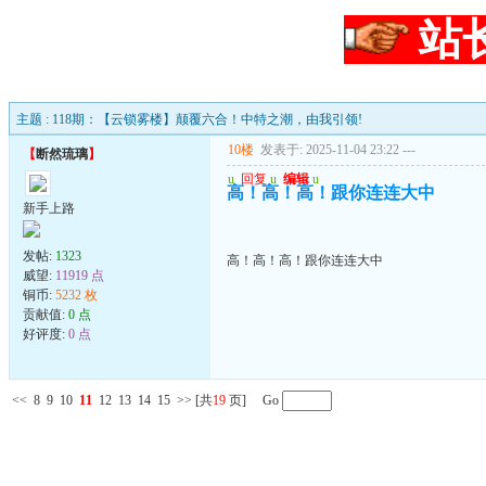
站
主题 : 118期：【云锁雾楼】颠覆六合！中特之潮，由我引领!
10楼
发表于: 2025-11-04 23:22
---
【
断然琉璃
】
u
回复
u
编辑
u
高！高！高！跟你连连大中
新手上路
发帖:
1323
高！高！高！跟你连连大中
威望:
11919 点
铜币:
5232 枚
贡献值:
0 点
好评度:
0 点
<<
8
9
10
11
12
13
14
15
>>
[共
19
页] Go