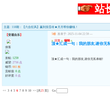
站
主题 : 118期：【六合狂风】赢到笑⑤肖★月月帮你赚钱！
5楼
发表于: 2025-11-04 22:59
---
【
安谨自乐
】
u
回复
u
编辑
u
顶★汇成一句：我的朋友,谢你无私
侠客
发帖:
1259
顶★汇成一句：我的朋友,谢你无私奉献!
威望:
2716 点
铜币:
661 枚
贡献值:
0 点
好评度:
0 点
<<
3
4
5
6
7
8
9
10
>>
[共
25
页] Go