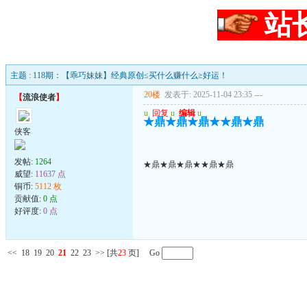
站
主题 : 118期：【乖巧妹妹】经典原创≤买什么赚什么≥好运！
20楼
发表于: 2025-11-04 23:35
---
【
流浪使者
】
u
回复
u
编辑
u
★鼎★鼎★鼎★★鼎★鼎
侠客
发帖:
1264
★鼎★鼎★鼎★★鼎★鼎
威望:
11637 点
铜币:
5112 枚
贡献值:
0 点
好评度:
0 点
<<
18
19
20
21
22
23
>>
[共
23
页] Go