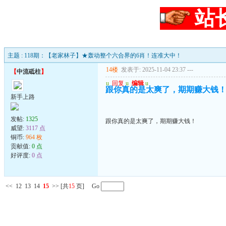
站
主题 : 118期：【老家林子】★轰动整个六合界的6肖！连准大中！
14楼
发表于: 2025-11-04 23:37
---
【
中流砥柱
】
u
回复
u
编辑
u
跟你真的是太爽了，期期赚大钱
新手上路
发帖:
1325
跟你真的是太爽了，期期赚大钱！
威望:
3117 点
铜币:
964 枚
贡献值:
0 点
好评度:
0 点
<<
12
13
14
15
>>
[共
15
页] Go