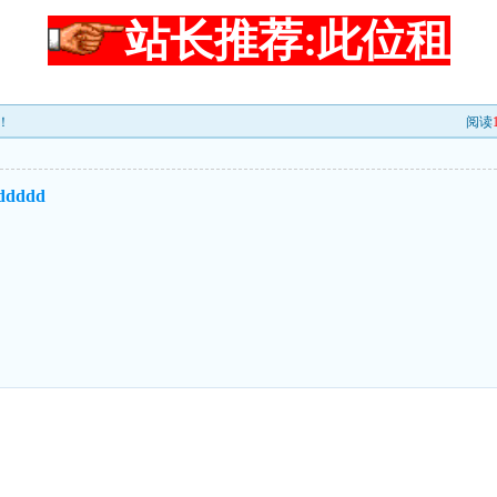
站长推荐:此位租
！
阅读
ddddd