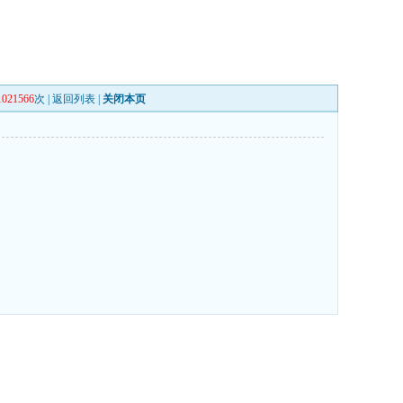
1021566
次 |
返回列表
|
关闭本页