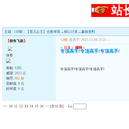
站
主题 : 118期：【雪儿公主】合数单双→精心计算→赢钱资料.
12楼
发表于: 2025-11-04 23:25
---
【
裙角飞扬
】
u
回复
u
编辑
u
专顶高手!专顶高手!专顶高手!
侠客
发帖:
1285
专顶高手!专顶高手!专顶高手!
威望:
2813 点
铜币:
692 枚
贡献值:
0 点
好评度:
0 点
<<
10
11
12
13
14
15
16
>>
[共
16
页] Go