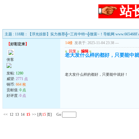
站
主题 : 118期：【浮光掠影】实力推荐╬=三肖中特=╬致富~！导航网 www.665468F.
14楼
发表于: 2025-11-04 23:38
---
【
好彩定来
】
u
回复
u
编辑
u
老大发什么样的都好，只要能中
侠客
发帖:
1280
老大发什么样的都好，只要能中就好！
威望:
2771 点
铜币:
664 枚
贡献值:
0 点
好评度:
0 点
<<
12
13
14
15
>>
[共
15
页] Go