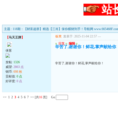
站
主题 : 118期：【财富超群】精选【三肖】保你横财到手！导航网 www.665468F.co
板凳
发表于: 2025-11-04 22:57
---
【
马天王牌
】
u
回复
u
编辑
u
辛苦了,谢谢你！鲜花,掌声献给你
侠客
发帖:
1326
辛苦了,谢谢你！鲜花,掌声献给你！
威望:
2863 点
铜币:
698 枚
贡献值:
0 点
好评度:
0 点
<<
1
2
3
4
5
6
7
>>
[共
16
页] Go