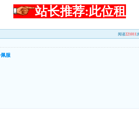
站长推荐:此位租
阅读
221011
次
=佩服