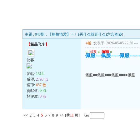
主题 : 048期：【格格情爱】━〉(买什么就开什么)六合奇迹!
4楼
发表于: 2026-05-05 22:56
---
【
极品飞车
】
u
回复
u
编辑
u
佩服==佩服===佩服===
侠客
发帖:
1314
佩服==佩服===佩服====佩服
威望:
2793 点
铜币:
657 枚
贡献值:
0 点
好评度:
0 点
<<
2
3
4
5
6
7
8
9
>>
[共
11
页] Go