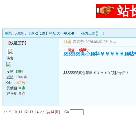
站
主题 : 060期：【燕双飞鹰】镇坛大小单双◆═→强力出击╬→！
11楼
发表于: 2026-06-02 23:10
---
【
快活王子
】
u
回复
u
编辑
u
$$$$$$$真心顶料￥￥￥￥￥顶
侠客
发帖:
1294
$$$$$$$真心顶料￥￥￥￥￥顶帖专用！
威望:
2766 点
铜币:
667 枚
贡献值:
0 点
好评度:
0 点
<<
9
10
11
12
13
14
>>
[共
14
页] Go