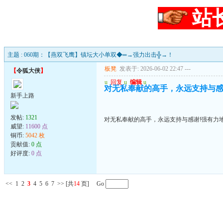
站
主题 : 060期：【燕双飞鹰】镇坛大小单双◆═→强力出击╬→！
板凳
发表于: 2026-06-02 22:47
---
【
令狐大侠
】
u
回复
u
编辑
u
对无私奉献的高手，永远支持与感
新手上路
发帖:
1321
对无私奉献的高手，永远支持与感谢!强有力
威望:
11600 点
铜币:
5042 枚
贡献值:
0 点
好评度:
0 点
<<
1
2
3
4
5
6
7
>>
[共
14
页] Go