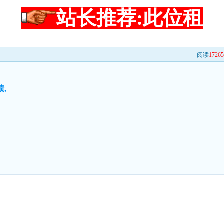
站长推荐:此位租
阅读
17265
,