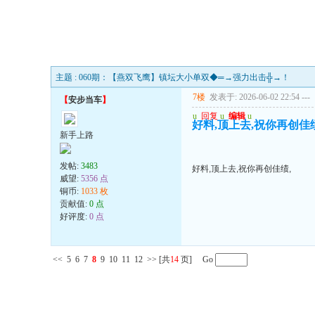
主题 : 060期：【燕双飞鹰】镇坛大小单双◆═→强力出击╬→！
7楼
发表于: 2026-06-02 22:54
---
【
安步当车
】
u
回复
u
编辑
u
好料,顶上去,祝你再创佳绩
新手上路
发帖:
3483
好料,顶上去,祝你再创佳绩,
威望:
5356 点
铜币:
1033 枚
贡献值:
0 点
好评度:
0 点
<<
5
6
7
8
9
10
11
12
>>
[共
14
页] Go