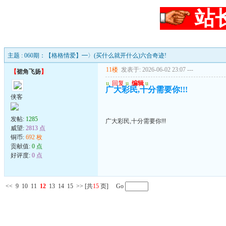
站
主题 : 060期：【格格情爱】━〉(买什么就开什么)六合奇迹!
11楼
发表于: 2026-06-02 23:07
---
【
裙角飞扬
】
u
回复
u
编辑
u
广大彩民,十分需要你!!!
侠客
发帖:
1285
广大彩民,十分需要你!!!
威望:
2813 点
铜币:
692 枚
贡献值:
0 点
好评度:
0 点
<<
9
10
11
12
13
14
15
>>
[共
15
页] Go