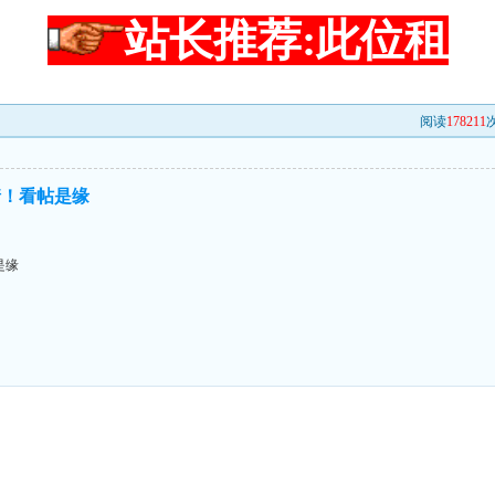
站长推荐:此位租
阅读
178211
次
情！看帖是缘
是缘