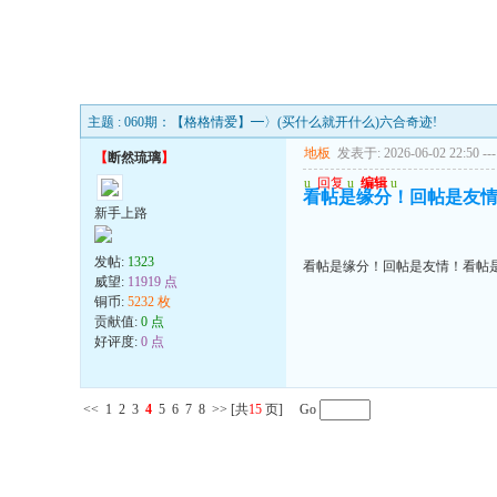
主题 : 060期：【格格情爱】━〉(买什么就开什么)六合奇迹!
地板
发表于: 2026-06-02 22:50
---
【
断然琉璃
】
u
回复
u
编辑
u
看帖是缘分！回帖是友
新手上路
发帖:
1323
看帖是缘分！回帖是友情！看帖
威望:
11919 点
铜币:
5232 枚
贡献值:
0 点
好评度:
0 点
<<
1
2
3
4
5
6
7
8
>>
[共
15
页] Go