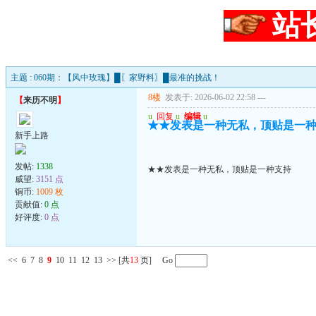
站
主题 : 060期：【风中玫瑰】█〖家野料〗█最准的挑战！
8楼
发表于: 2026-06-02 22:58
---
【
来历不明
】
u
回复
u
编辑
u
★★发表是一种无私，顶贴是一
新手上路
发帖:
1338
★★发表是一种无私，顶贴是一种支持
威望:
3151 点
铜币:
1009 枚
贡献值:
0 点
好评度:
0 点
<<
6
7
8
9
10
11
12
13
>>
[共
13
页] Go