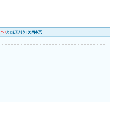
3750
次 |
返回列表
|
关闭本页