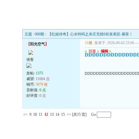
主题 : 060期：【红姐传奇】心水特码之杀庄无错6肖发表区-暴富！
11楼
发表于: 2026-06-02 23:06
---
【
阳光空气
】
u
回复
u
编辑
u
DDDDDDDDDDDDDD
侠客
发帖:
1375
DDDDDDDDDDDDDDDDDDD
威望:
11664 点
铜币:
5079 枚
贡献值:
0 点
好评度:
0 点
<<
9
10
11
12
13
14
15
>>
[共
15
页] Go