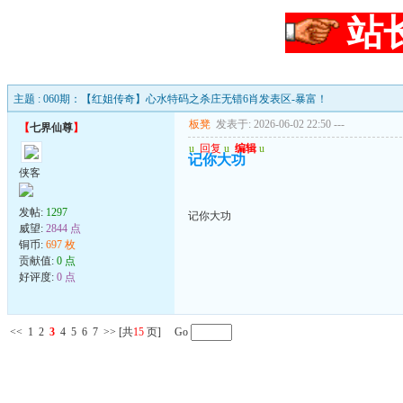
站
主题 : 060期：【红姐传奇】心水特码之杀庄无错6肖发表区-暴富！
板凳
发表于: 2026-06-02 22:50
---
【
七界仙尊
】
u
回复
u
编辑
u
记你大功
侠客
发帖:
1297
记你大功
威望:
2844 点
铜币:
697 枚
贡献值:
0 点
好评度:
0 点
<<
1
2
3
4
5
6
7
>>
[共
15
页] Go