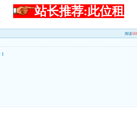
站长推荐:此位租
阅读
16
谢！