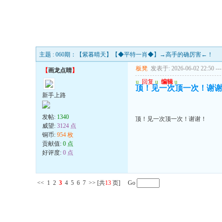
主题 : 060期：【紫暮晴天】【◆平特一肖◆】→高手的确厉害←！
板凳
发表于: 2026-06-02 22:50
---
【
画龙点睛
】
u
回复
u
编辑
u
顶！见一次顶一次！谢
新手上路
发帖:
1340
顶！见一次顶一次！谢谢！
威望:
3124 点
铜币:
954 枚
贡献值:
0 点
好评度:
0 点
<<
1
2
3
4
5
6
7
>>
[共
13
页] Go