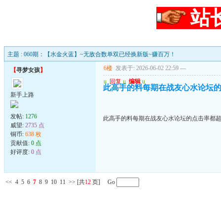
站
主题 : 060期：【水金火蓝】~无敌合数单双已经换新版~赚百万！
6楼
发表于: 2026-06-02 22:59
---
【
寻梦女孩
】
u
回复
u
编辑
u
此高手的料每期在战友心水论坛的
新手上路
发帖:
1276
此高手的料每期在战友心水论坛的点击率都超
威望:
2735 点
铜币:
638 枚
贡献值:
0 点
好评度:
0 点
<<
4
5
6
7
8
9
10
11
>>
[共
12
页] Go