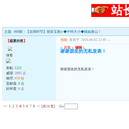
站
主题 : 060期：【谷雨时节】致富宝典⊙◆中特大小◆稳如泰山！
地板
发表于: 2026-06-02 22:49
---
【
盛夏的夜
】
u
回复
u
编辑
u
谢谢朋友的无私发表！
侠客
发帖:
1221
谢谢朋友的无私发表！
威望:
2695 点
铜币:
659 枚
贡献值:
0 点
好评度:
0 点
<<
1
2
3
4
5
6
7
8
>>
[共
14
页] Go