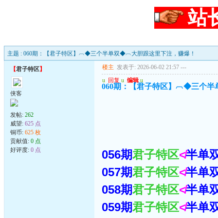
站
主题 : 060期：【君子特区】︹◆三个半单双◆︹大胆跟这里下注，赚爆！
楼主
发表于: 2026-06-02 21:57
---
【
君子特区
】
u
回复
u
编辑
u
060期：【君子特区】︹◆三个
侠客
发帖:
262
威望:
625 点
铜币:
625 枚
贡献值:
0 点
好评度:
0 点
056期
君子特区
≮
半单
057期
君子特区
≮
半单
058期
君子特区
≮
半单
059期
君子特区
≮
半单