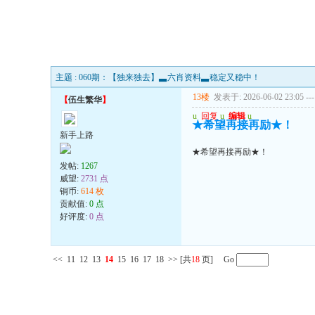
主题 : 060期：【独来独去】▃六肖资料▃稳定又稳中！
13楼
发表于: 2026-06-02 23:05
---
【
伍生繁华
】
u
回复
u
编辑
u
★希望再接再励★！
新手上路
★希望再接再励★！
发帖:
1267
威望:
2731 点
铜币:
614 枚
贡献值:
0 点
好评度:
0 点
<<
11
12
13
14
15
16
17
18
>>
[共
18
页] Go