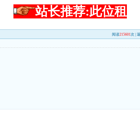
站长推荐:此位租
阅读
215601
次 |