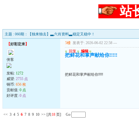
站
主题 : 060期：【独来独去】▃六肖资料▃稳定又稳中！
5楼
发表于: 2026-06-02 22:58
---
【
好彩定来
】
u
回复
u
编辑
u
把鲜花和掌声献给你!!!!!
侠客
发帖:
1272
把鲜花和掌声献给你!!!!!
威望:
2755 点
铜币:
656 枚
贡献值:
0 点
好评度:
0 点
<<
3
4
5
6
7
8
9
10
>>
[共
18
页] Go