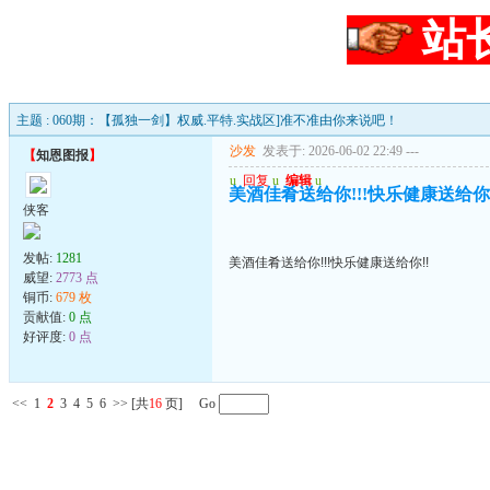
站
主题 : 060期：【孤独一剑】权威.平特.实战区]准不准由你来说吧！
沙发
发表于: 2026-06-02 22:49
---
【
知恩图报
】
u
回复
u
编辑
u
美酒佳肴送给你!!!快乐健康送给你!
侠客
发帖:
1281
美酒佳肴送给你!!!快乐健康送给你!!
威望:
2773 点
铜币:
679 枚
贡献值:
0 点
好评度:
0 点
<<
1
2
3
4
5
6
>>
[共
16
页] Go