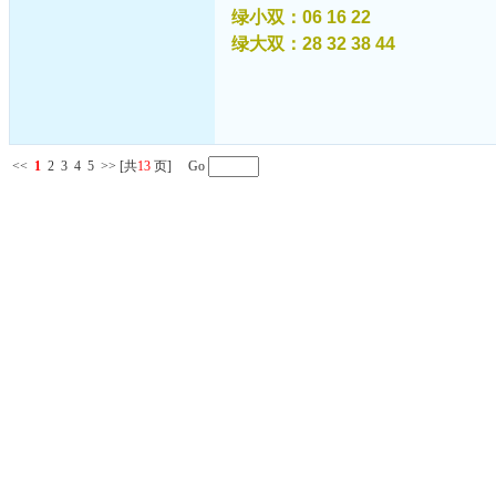
绿小双：06 16 22
绿大双：28 32 38 44
<<
1
2
3
4
5
>>
[共
13
页] Go