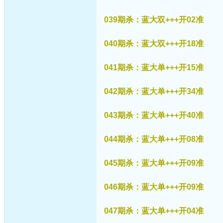
039期杀：蓝大双+++开02准
040期杀：蓝大双+++开18准
041期杀：蓝大单+++开15准
042期杀：蓝大单+++开34准
043期杀：蓝大单+++开40准
044期杀：蓝大单+++开08准
045期杀：蓝大单+++开09准
046期杀：蓝大单+++开09准
047期杀：蓝大单+++开04准