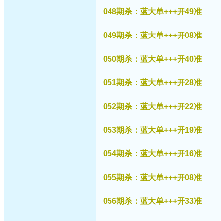
048期杀：蓝大单+++开49准
049期杀：蓝大单+++开08准
050期杀：蓝大单+++开40准
051期杀：蓝大单+++开28准
052期杀：蓝大单+++开22准
053期杀：蓝大单+++开19准
054期杀：蓝大单+++开16准
055期杀：蓝大单+++开08准
056期杀：蓝大单+++开33准