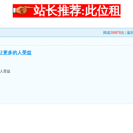
站长推荐:此位租
阅读
200878
次 |
返
,让更多的人受益
的人受益