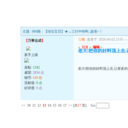
主题 : 060期：【绿豆宝贝】★→三行中特料_超准~！
12楼
发表于: 2026-06-02 23:01
---
【
万事达成
】
u
回复
u
编辑
u
老大!把你的好料顶上去
新手上路
发帖:
1342
老大!把你的好料顶上去,让更多
威望:
2834 点
铜币:
649 枚
贡献值:
0 点
好评度:
0 点
<<
10
11
12
13
14
15
16
17
>>
[共
17
页] Go