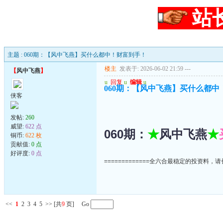
站
主题 : 060期：【风中飞燕】买什么都中！财富到手！
楼主
发表于: 2026-06-02 21:59
---
【
风中飞燕
】
u
回复
u
编辑
u
060期：【风中飞燕】买什么都中
侠客
发帖:
260
威望:
622 点
060期：
★
风中飞燕
★
铜币:
622 枚
贡献值:
0 点
好评度:
0 点
=============全六合最稳定的投资料，请长
<<
1
2
3
4
5
>>
[共
9
页] Go