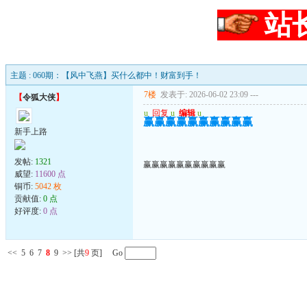
站
主题 : 060期：【风中飞燕】买什么都中！财富到手！
7楼
发表于: 2026-06-02 23:09
---
【
令狐大侠
】
u
回复
u
编辑
u
赢赢赢赢赢赢赢赢赢赢
新手上路
发帖:
1321
赢赢赢赢赢赢赢赢赢赢
威望:
11600 点
铜币:
5042 枚
贡献值:
0 点
好评度:
0 点
<<
5
6
7
8
9
>>
[共
9
页] Go