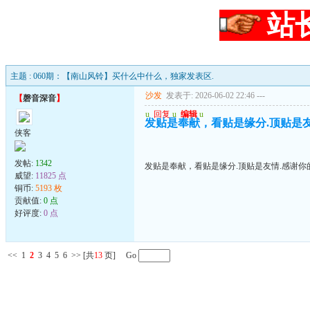
站
主题 : 060期：【南山风铃】买什么中什么，独家发表区.
沙发
发表于: 2026-06-02 22:46
---
【
磬音深音
】
u
回复
u
编辑
u
发贴是奉献，看贴是缘分.顶贴是友情
侠客
发帖:
1342
发贴是奉献，看贴是缘分.顶贴是友情.感谢你的
威望:
11825 点
铜币:
5193 枚
贡献值:
0 点
好评度:
0 点
<<
1
2
3
4
5
6
>>
[共
13
页] Go