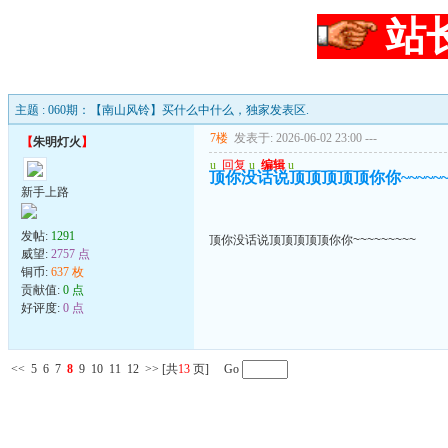
站
主题 : 060期：【南山风铃】买什么中什么，独家发表区.
7楼
发表于: 2026-06-02 23:00
---
【
朱明灯火
】
u
回复
u
编辑
u
顶你没话说顶顶顶顶顶你你~~~~~~~
新手上路
发帖:
1291
顶你没话说顶顶顶顶顶你你~~~~~~~~~
威望:
2757 点
铜币:
637 枚
贡献值:
0 点
好评度:
0 点
<<
5
6
7
8
9
10
11
12
>>
[共
13
页] Go