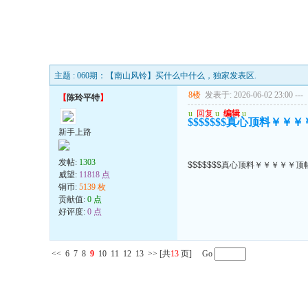
主题 : 060期：【南山风铃】买什么中什么，独家发表区.
8楼
发表于: 2026-06-02 23:00
---
【
陈玲平特
】
u
回复
u
编辑
u
$$$$$$$真心顶料￥￥
新手上路
发帖:
1303
$$$$$$$真心顶料￥￥￥￥￥
威望:
11818 点
铜币:
5139 枚
贡献值:
0 点
好评度:
0 点
<<
6
7
8
9
10
11
12
13
>>
[共
13
页] Go