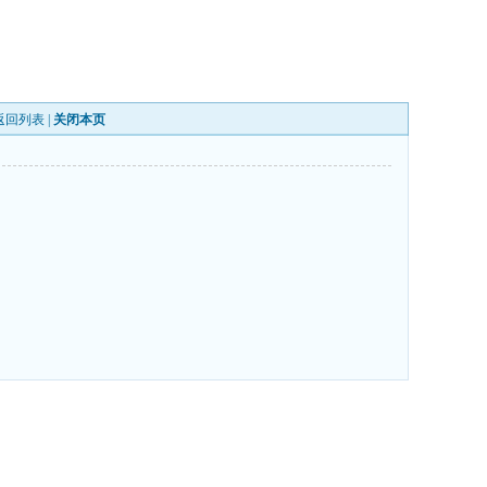
返回列表
|
关闭本页