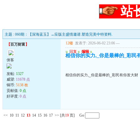
站
主题 : 060期：【深海蓝玉】→应版主盛情邀请.塑造完美中特资料.
12楼
发表于: 2026-06-02 23:06
---
【
百万财富
】
u
回复
u
编辑
u
相信你的实力,_你是最棒的_彩民
侠客
发帖:
1327
相信你的实力,_你是最棒的_彩民有你发大财
威望:
11678 点
铜币:
5138 枚
贡献值:
0 点
好评度:
0 点
<<
10
11
12
13
14
15
16
17
>>
[共
19
页] Go