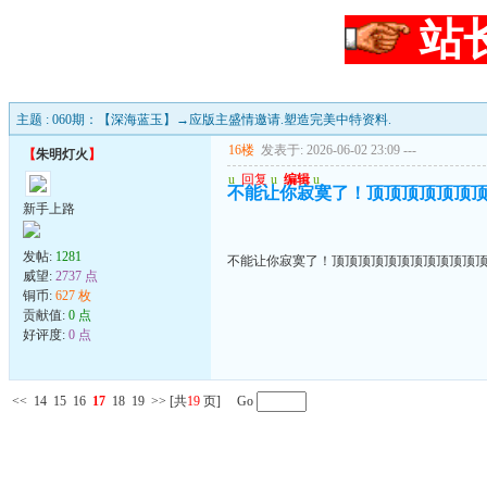
站
主题 : 060期：【深海蓝玉】→应版主盛情邀请.塑造完美中特资料.
16楼
发表于: 2026-06-02 23:09
---
【
朱明灯火
】
u
回复
u
编辑
u
不能让你寂寞了！顶顶顶顶顶顶
新手上路
发帖:
1281
不能让你寂寞了！顶顶顶顶顶顶顶顶顶顶顶
威望:
2737 点
铜币:
627 枚
贡献值:
0 点
好评度:
0 点
<<
14
15
16
17
18
19
>>
[共
19
页] Go