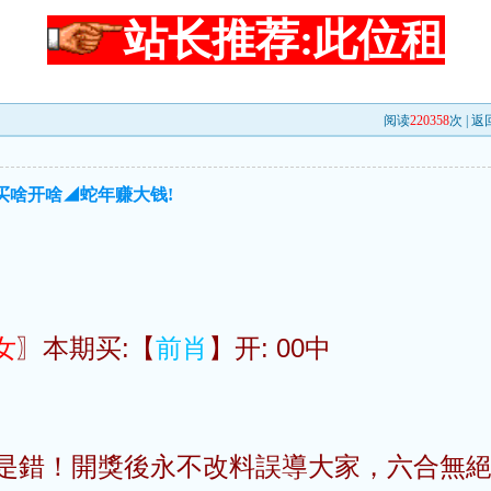
站长推荐:此位租
阅读
220358
次 |
返
买啥开啥◢蛇年赚大钱!
女
〗本期买:【
前肖
】开: 00中
是錯！開獎後永不改料誤導大家，六合無絕