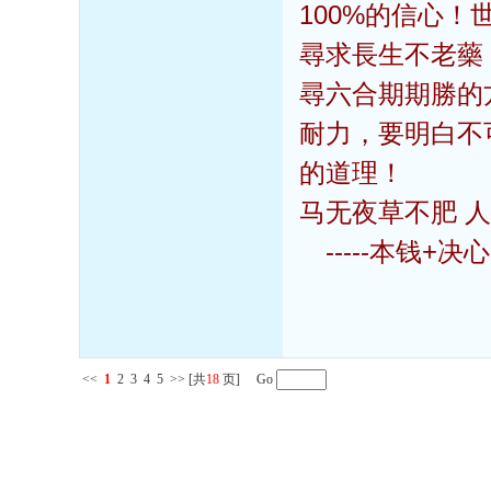
100%的信心
尋求長生不老藥
尋六合期期勝的
耐力，要明白不
的道理！
马无夜草不
-----本钱+决
<<
1
2
3
4
5
>>
[共
18
页] Go