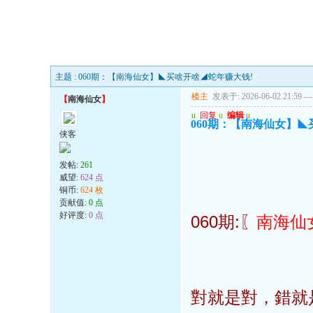
主题 : 060期：【南海仙女】◣买啥开啥◢蛇年赚大钱!
楼主
发表于: 2026-06-02 21:59
---
【
南海仙女
】
u
回复
u
编辑
u
060期：【南海仙女】◣
侠客
发帖:
261
威望:
624 点
铜币:
624 枚
贡献值:
0 点
好评度:
0 点
060期:〖
南海仙
對就是對，錯就