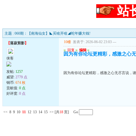
站
主题 : 060期：【南海仙女】◣买啥开啥◢蛇年赚大钱!
10楼
发表于: 2026-06-02 23:03
---
【
落寂剪影
】
u
回复
u
编辑
u
因为有你论坛更精彩，感激之心
侠客
发帖:
1257
因为有你论坛更精彩，感激之心无尽言说，
威望:
2779 点
铜币:
674 枚
贡献值:
0 点
好评度:
0 点
<<
8
9
10
11
12
13
14
15
>>
[共
18
页] Go