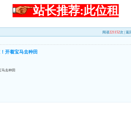
站长推荐:此位租
阅读
221152
次 |
返
家！开着宝马去种田
宝马去种田