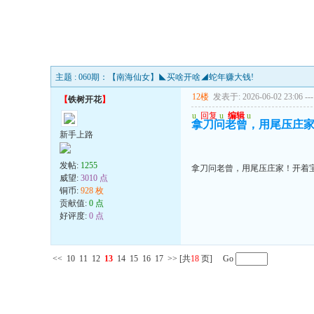
主题 : 060期：【南海仙女】◣买啥开啥◢蛇年赚大钱!
12楼
发表于: 2026-06-02 23:06
---
【
铁树开花
】
u
回复
u
编辑
u
拿刀问老曾，用尾压庄
新手上路
发帖:
1255
拿刀问老曾，用尾压庄家！开着
威望:
3010 点
铜币:
928 枚
贡献值:
0 点
好评度:
0 点
<<
10
11
12
13
14
15
16
17
>>
[共
18
页] Go