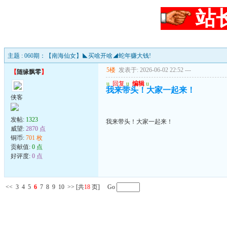
站
主题 : 060期：【南海仙女】◣买啥开啥◢蛇年赚大钱!
5楼
发表于: 2026-06-02 22:52
---
【
随缘飘零
】
u
回复
u
编辑
u
我来带头！大家一起来！
侠客
发帖:
1323
我来带头！大家一起来！
威望:
2870 点
铜币:
701 枚
贡献值:
0 点
好评度:
0 点
<<
3
4
5
6
7
8
9
10
>>
[共
18
页] Go