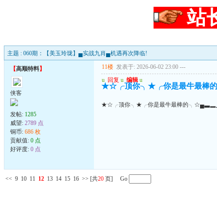
站
主题 : 060期：【美玉玲珑】▄实战九肖▄机遇再次降临!
11楼
发表于: 2026-06-02 23:00
---
【
高顺特料
】
u
回复
u
编辑
u
★☆╭顶你╮★╭你是最牛最棒的
侠客
★☆╭顶你╮★╭你是最牛最棒的╮☆▄▃▂
发帖:
1285
威望:
2789 点
铜币:
686 枚
贡献值:
0 点
好评度:
0 点
<<
9
10
11
12
13
14
15
16
>>
[共
20
页] Go