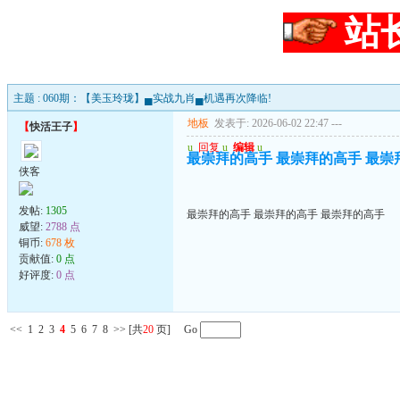
站
主题 : 060期：【美玉玲珑】▄实战九肖▄机遇再次降临!
地板
发表于: 2026-06-02 22:47
---
【
快活王子
】
u
回复
u
编辑
u
最崇拜的高手 最崇拜的高手 最崇
侠客
发帖:
1305
最崇拜的高手 最崇拜的高手 最崇拜的高手
威望:
2788 点
铜币:
678 枚
贡献值:
0 点
好评度:
0 点
<<
1
2
3
4
5
6
7
8
>>
[共
20
页] Go