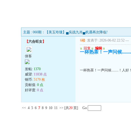
主题 : 060期：【美玉玲珑】▄实战九肖▄机遇再次降临!
6楼
发表于: 2026-06-02 22:52
---
【
六合旺女
】
u
回复
u
编辑
u
一杯热茶！一声问候....
侠客
发帖:
1370
一杯热茶！一声问候........！
威望:
11838 点
铜币:
5179 枚
贡献值:
0 点
好评度:
0 点
<<
4
5
6
7
8
9
10
11
>>
[共
20
页] Go