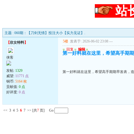
站
主题 : 060期：【刀剑无情】投注大小【实力见证】.
5楼
发表于: 2026-06-02 23:08
---
【
欣女特料
】
u
回复
u
编辑
u
第一好料就在这里，希望高手期
侠客
发帖:
1329
第一好料就在这里，希望高手期期早发表，
威望:
11771 点
铜币:
5164 枚
贡献值:
0 点
好评度:
0 点
<<
3
4
5
6
7
>>
[共
7
页] Go