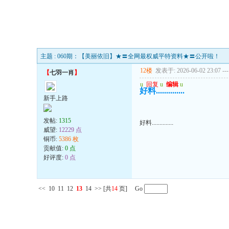
主题 : 060期：【美丽依旧】★〓全网最权威平特资料★〓公开啦！
12楼
发表于: 2026-06-02 23:07
---
【
七羽一肖
】
u
回复
u
编辑
u
好料..............
新手上路
发帖:
1315
好料..............
威望:
12229 点
铜币:
5386 枚
贡献值:
0 点
好评度:
0 点
<<
10
11
12
13
14
>>
[共
14
页] Go