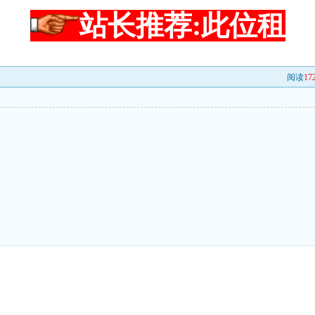
站长推荐:此位租
阅读
17