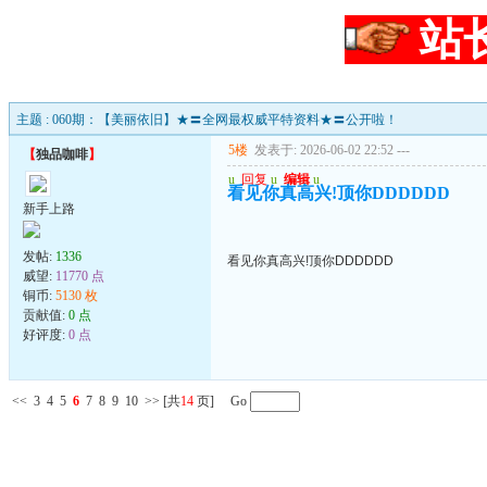
站
主题 : 060期：【美丽依旧】★〓全网最权威平特资料★〓公开啦！
5楼
发表于: 2026-06-02 22:52
---
【
独品咖啡
】
u
回复
u
编辑
u
看见你真高兴!顶你DDDDDD
新手上路
发帖:
1336
看见你真高兴!顶你DDDDDD
威望:
11770 点
铜币:
5130 枚
贡献值:
0 点
好评度:
0 点
<<
3
4
5
6
7
8
9
10
>>
[共
14
页] Go