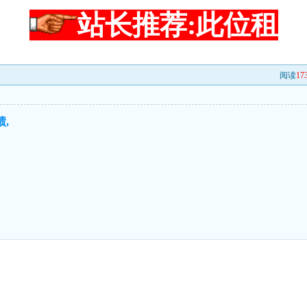
站长推荐:此位租
阅读
17
,