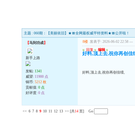
主题 : 060期：【美丽依旧】★〓全网最权威平特资料★〓公开啦！
8楼
发表于: 2026-06-02 22:58
---
【
马到功成
】
u
回复
u
编辑
u
好料,顶上去,祝你再创佳绩
新手上路
发帖:
1341
好料,顶上去,祝你再创佳绩,
威望:
11900 点
铜币:
5212 枚
贡献值:
0 点
好评度:
0 点
<<
6
7
8
9
10
11
12
13
>>
[共
14
页] Go