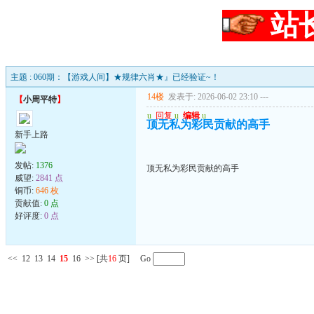
站
主题 : 060期：【游戏人间】★规律六肖★』已经验证~！
14楼
发表于: 2026-06-02 23:10
---
【
小周平特
】
u
回复
u
编辑
u
顶无私为彩民贡献的高手
新手上路
发帖:
1376
顶无私为彩民贡献的高手
威望:
2841 点
铜币:
646 枚
贡献值:
0 点
好评度:
0 点
<<
12
13
14
15
16
>>
[共
16
页] Go