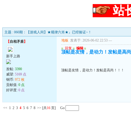
站
主题 : 060期：【游戏人间】★规律六肖★』已经验证~！
地板
发表于: 2026-06-02 22:53
---
【
自相矛盾
】
u
回复
u
编辑
u
顶帖是友情，是动力！发帖是高
新手上路
发帖:
3390
顶帖是友情，是动力！发帖是高尚！！！
威望:
5169 点
铜币:
972 枚
贡献值:
0 点
好评度:
0 点
<<
1
2
3
4
5
6
7
8
>>
[共
16
页] Go